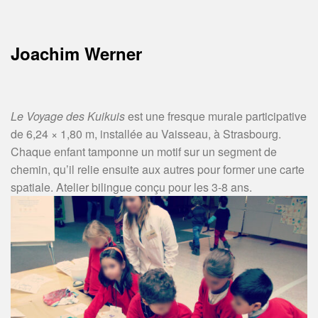
Skip
to
content
Joachim Werner
Direction
artistique,
graphisme,
Le Voyage des Kuikuis
est une fresque murale participative
pédagogie.
de 6,24 × 1,80 m, installée au Vaisseau, à Strasbourg.
Alsace
Chaque enfant tamponne un motif sur un segment de
/
chemin, qu’il relie ensuite aux autres pour former une carte
Strasbourg
spatiale. Atelier bilingue conçu pour les 3-8 ans.
/
Bœrsch.