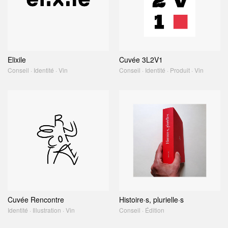
Elixile
Cuvée 3L2V1
Conseil · Identité · Vin
Conseil · Identité · Produit · Vin
Cuvée Rencontre
Histoire·s, plurielle·s
Identité · Illustration · Vin
Conseil · Édition