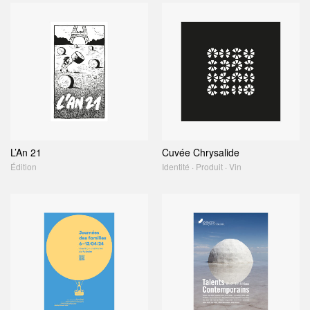
L’An 21
Cuvée Chrysalide
Édition
Identité · Produit · Vin