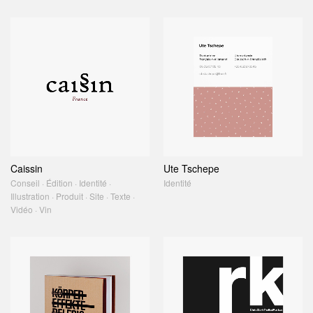
Caissin
Ute Tschepe
Conseil · Édition · Identité ·
Identité
Illustration · Produit · Site · Texte ·
Vidéo · Vin