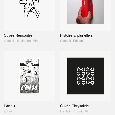
Cuvée Rencontre
Histoire·s, plurielle·s
Identité · Illustration · Vin
Conseil · Édition
L’An 21
Cuvée Chrysalide
Édition
Identité · Produit · Vin