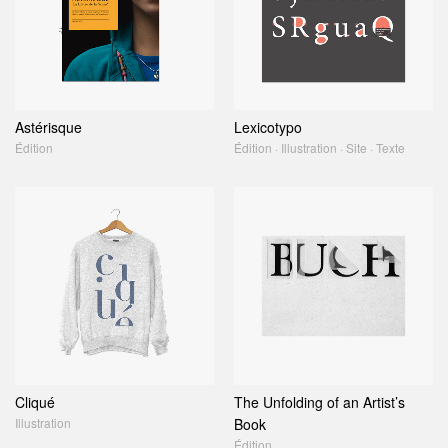
Astérisque
Lexicotypo
Édition
Édition · Illustration · Site · Texte
Cliqué
The Unfolding of an Artist’s
Illustration
Book
Édition