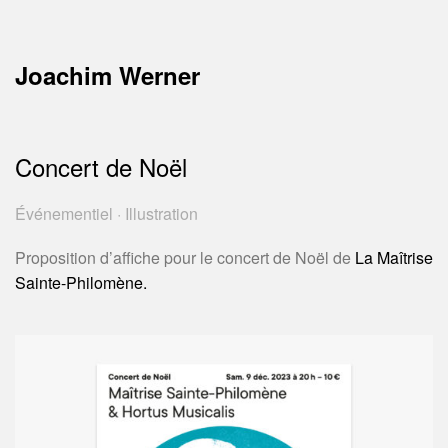
Skip
to
content
Joachim Werner
Direction
artistique,
graphisme,
Concert de Noël
pédagogie.
Alsace
Événementiel · Illustration
/
Strasbourg
Proposition d’affiche pour le concert de Noël de
La Maîtrise
/
Sainte-Philomène.
Bœrsch.