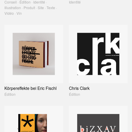
Conseil · Édition · Identité ·
Identité
Illustration · Produit · Site · Texte ·
Vidéo · Vin
Körpereffekte bei Eric Fischl
Chris Clark
Édition
Édition